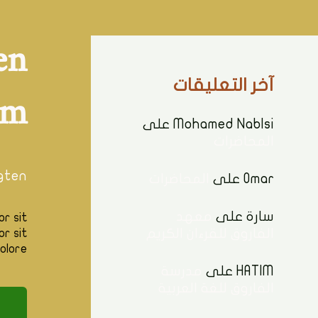
en
hm
آخر التعليقات
Mohamed Nablsi
على
المحاضرات
gten
Omar
على
المحاضرات
سارة
على
معهد
or sit
الفاروق للقرءان الكريم
or sit
olore…
HATIM
على
مدرسة
الفاروق للغة العربية