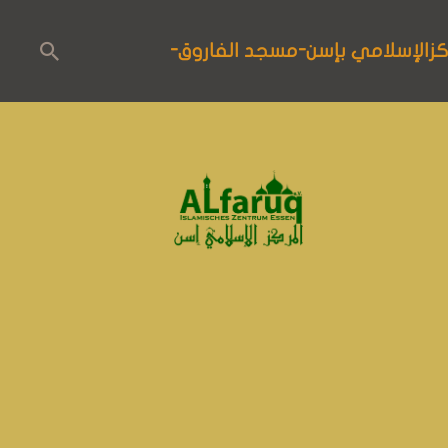
الصفحة الرئيسية
مسجد الفاروق
كزالإسلامي بإسن-مسجد الفاروق-
الإسلام
المستجدات
برنامج الأنشطة
التعليم
الأحداث و المؤتمرات
حوار الأديان
خدمات المركز
معلومات و إرشادات هامة خاصة بوباء
كوفيد-19
Deutsch
العربية
English