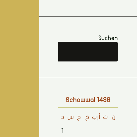
Suchen
Suchen
Schawwal 1438
ن
ث
أرب
خ
ج
س
د
1