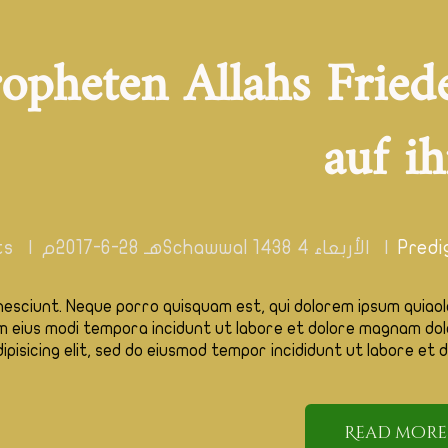
opheten Allahs Fried
auf i
Predi
الأربعاء 4 Schawwal 1438هـ 28-6-2017م
ts
esciunt. Neque porro quisquam est, qui dolorem ipsum quiaol
m eius modi tempora incidunt ut labore et dolore magnam dol
isicing elit, sed do eiusmod tempor incididunt ut labore et d
Read more