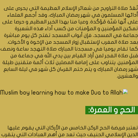
تُعَدّ صلاة التراويح من شعائر الإسلام العظيمة التي يحرص على
أدائها المسلمون في شهر رمضان المبارك، وقد أجمع العلماء
على أنّها سُنّة مُؤكّدة. وعيا منا بهذا الخير العظيم و حرصا على
تمكين المؤمنين و المؤمنات من كسب أداء هذه الشعيرة
جماعة في المسجد، فإن أبواب المسجد تفتح كل يوم مباشرة
بعد صلاة المغرب لإستقبال زوار المسجد من الإخوة و الأخوات.
كما تقام يوميا في مسجدنا المبارك صلاة التهجد ساعة ونصف
قبل صلاة الفجر لمن أراد القيام بين يدي الله في جماعة من
المؤمنين. يتناوب على إمامة المصلين ثلاث أئمة متقنين طيلة
شهر رمضان المبارك و يتم ختم القرءان كل شهر في ليلة السابع
والعشرين.
الحج و العمرة:
تعتبر فريضة الحج الركن الخامس من الأركان التي يقوم عليها
الدين الإسلامي الحنيف حيث تعد من أهم العبادات التي يتقرب