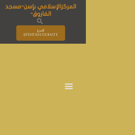
المركزالإسلامي بإسن-مسجد
الفاروق-
للتبرع
Spenden/Donate
الصفحة الرئيسية
مسجد الفاروق
الإسلام
المستجدات
برنامج الأنشطة
التعليم
الأحداث و المؤتمرات
حوار الأديان
خدمات المركز
معلومات و إرشادات هامة خاصة بوباء
كوفيد-19