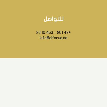
للتواصل
+49 201 – 453 10 20
info@alfaruq.de