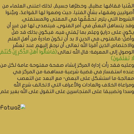
الفُتيا مَقامُها عظيمٌ، وخطرُها جسيمٌ، لذلك اعتنى العلماء من
أصوليين وفقهاء بشأن الفتيا، حيث وضعوا لها القواعدَ، وبيَّنوا
الشروط التي يلزم تحقُّقُها في المفتي والمستفتي.
وقد يتساهل البعضُ في أمر الفتوى، فيتصدى لها مِن غير أن
يكون على درايةٍ وعِلم بما يُفتي فيه، فيكون بذلك قد ضلَّ
وأضلَّ؛ فالفتوى في الدينِ لا بد أن تكونَ صادرةً من أهلِ العلمِ
والاختصاص الذين أمَرنا الله تعالى أن نرجعَ إليهم عند تعسُّرِ
الوصولِ إلى المعرفة؛ قال الله تعالى:
(فَاسْأَلُوا أَهْلَ الذِّكْرِ إِنْ كُنْتُمْ
لَا تَعْلَمُونَ)
وعليه فقد رأت إدارة المركز إنشاءَ صفحة مفتوحة عامة لكل من
عنده استفسار في قضية شرعية مساهمة من المركز في
معالجة ما استشكل على البعض- مع البعد عن التعصب
ومراعاة الخلاف والعادات والأعراف التي لاتخالف شرع الله
وسدا وتضييقا على المتجاسرين على التقول على الله بغير علم