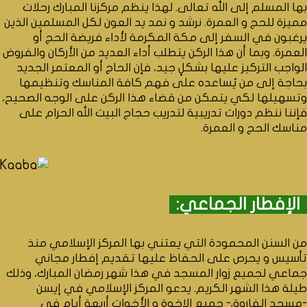
بها المسلم إلى الله تعالى. لهذا ينظم مركزنا المبارك رحلات
مميزة للحج و العمرة. نرشد و نمد يد العون لكل المسلمين الذين
يرغبون في السفر إلى مكة المكرمة لأداء فريضة الحج أو
العمرة. وبما أن هذا الركن يتطلب أداء العديد من الأركان والفروض
الواجب التركيز عليها بشكلٍ جيد، فإن الحاج أو المعتمر الجديد
بحاجة إلى من يُساعده على فهم كافة المناسك وتنظيمها
وتسهيلها لكي يتمكن من قضاء هذا الركن على الوجه الصحيح،
فإننا ننظم دورات تدريبية لتدريب حجاج البيت الله الحرام على
مناسك الحج و العمرة.
الإفطار الجماعي:
من السنن المحمودة التي يعتني بها المركز الإسلامي منذ
تأسيس و يحرص على الحفاظ عليها تقديم إفطار مجاني
جماعي لجميع زوار المسجد في هذا شهر رمضان المبارك، وذلك
طيلة هذا الشهر الكريم. يدعو المركز الإسلامي في إيسن
-مسجد الفاروق- جميع الإخوة و الأخوات أربعة أيام في