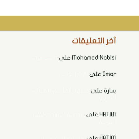
آخر التعليقات
Mohamed Nablsi
على
المحاضرات
Omar
على
المحاضرات
سارة
على
معهد الفاروق للقرءان
الكريم
HATIM
على
مدرسة الفاروق للغة
العربية
HATIM
على
مدرسة الفاروق للغة