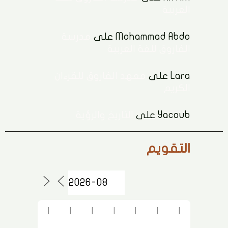
العربية
Mohammad Abdo
على
مدرسة
الفاروق للغة العربية
Lara
على
معهد الفاروق للقرءان
الكريم
Yacoub
على
التاريخ والرؤية
التقويم
ا
ا
ا
ا
ا
ا
ا