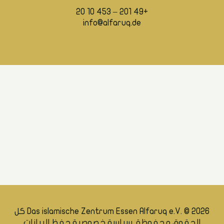
+49 201 – 453 10 20
info@alfaruq.de
Das islamische Zentrum Essen Alfaruq e.V. ©
2026 كل
الحقوق محفوظة.
سياسة خصوصية حفظ البيانات