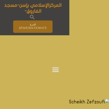
المركزالإسلامي بإسن-مسجد
الفاروق-
للتبرع
Spenden/Donate
الصفحة الرئيسية
مسجد الفاروق
الإسلام
المستجدات
برنامج الأنشطة
التعليم
الأحداث و المؤتمرات
حوار الأديان
خدمات المركز
معلومات و إرشادات هامة خاصة بوباء
كوفيد-19