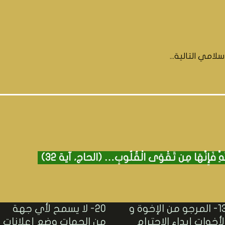
لامي التالية...
 فَإِنَّهَا مِن تَقْوَى الْقُلُوبِ… (الحاج، آية 32)
13- المرجو من الإخوة و
20- لا يسمح لأي جهة
لأخوات إبداء الاحترام
من الجهات وضع إعلانات