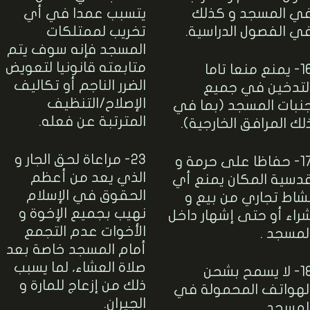
ي المسجد و كذلك
يتسبب عمدا في أي
ي الفصول الدراسية.
تخريب لممتلكات
المسجد فإنه سوف يتم
متابعته قانونيا لتعويض
16- يمنع منعا تاما
الضرر الناجم أو تكاليف
لتدخين في جميع
الإصلاح/التنظيف
نبات المسجد (بما في
المترتبة عن فعله.
لك المرافق الخارجية).
23- مراعاة لحق الجار و
17- حفاظا على حرمة و
الذي يعد من أعظم
دسية المكان يمنع أي
الحقوق في الإسلام
شاط تجاري من بيع و
نهيب بجميع الإخوة و
راء أو حتى إشهار داخل
الأخوات عدم التجمع
لمسجد .
أمام المسجد خاصة بعد
صلاة العشاء، لما يسبب
18- لا يسمح بشحن
ذلك من إزعاج للمارة و
لهواتف المحمولة في
الجيران.
لمسجد.