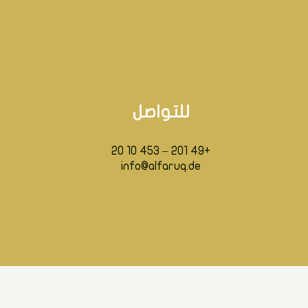
للتواصل
+49 201 – 453 10 20
info@alfaruq.de