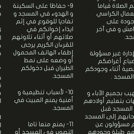
 الصلاة قياما
9- حفاظا على السكينة
ف
عمال الكراسي
و الهدوء في المسجد و
ف
جودة على
تفاديا للوقوع في إثم
امش و في آخر
ايذاء إخوانكم في
جد.
صلاتهم أو أثناء تلاوتهم
ا
للقرءان الكريم يرجى
ج
إطفاء الهاتف المحمول
لإدارة غير مسؤولة
ذ
أو وضعه على نمط
ياع أغراضكم
الطيران قبل دخولكم
صية أثناء وجودكم
المسجد.
لمسجد .
ق
ن
10- لأسباب تنظيمية و
هيب بجميع الآباء و
ش
أمنية يمنع المبيت في
ات بتعليم أولادهم
ا
المسجد.
 المسجد قبل
ابهم إلى المسجد
 مسؤولون عن
11- يمنع منعا تاما
ا
ئهم طيلة وجودهم
التصوير في المسجد أو
ا