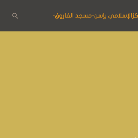
الصفحة الرئيسية
مسجد الفاروق
كزالإسلامي بإسن-مسجد الفاروق-
الإسلام
المستجدات
برنامج الأنشطة
التعليم
الأحداث و المؤتمرات
حوار الأديان
خدمات المركز
معلومات و إرشادات هامة خاصة بوباء
كوفيد-19
Deutsch
العربية
English