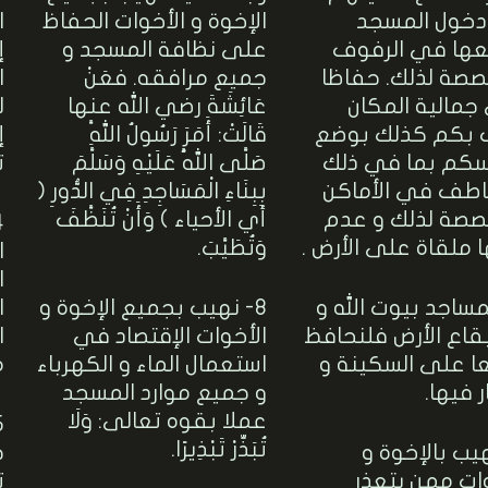
دخول المسجد
الإخوة و الأخوات الحفاظ
ا
ها في الرفوف
على نظافة المسجد و
إ
صصة لذلك. حفاظا
جميع مرافقه. فعَنْ
ا
جمالية المكان
عَائِشَةَ رضي الله عنها
ل
 بكم كذلك بوضع
قَالَتْ: أَمَرَ رَسُولُ اللَّهِ
إ
سكم بما في ذلك
صَلَّى اللَّهُ عَلَيْهِ وَسَلَّمَ
ت
اطف في الأماكن
بِبِنَاءِ الْمَسَاجِدِ فِي الدُّورِ (
صصة لذلك و عدم
أي الأحياء ) وَأَنْ تُنَظَّفَ
 ملقاة على الأرض .
وَتُطَيَّبَ.
ا
ا
لمساجد بيوت الله و
8- نهيب بجميع الإخوة و
ا
قاع الأرض فلنحافظ
الأخوات الإقتصاد في
ا
ا على السكينة و
استعمال الماء و الكهرباء
م
ر فيها.
و جميع موارد المسجد
عملا بقوه تعالى: وَلَا
تُبَذِّرْ تَبْذِيرًا.
هيب بالإخوة و
ج
ات ممن يتعذر
ت