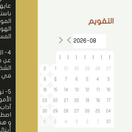
عايهم
باست
التقويم
المو
الهو
المس
4- ا
ا
ا
ا
ا
ا
ا
ا
عن ض
الشخ
2
1
31
30
29
28
27
في ا
8
9
7
6
5
4
3
16
15
14
13
12
11
10
5- ن
الأمه
23
22
21
20
19
18
17
آداب
30
29
28
27
26
25
24
اصطح
6
5
4
3
2
1
31
و هم
أبنا