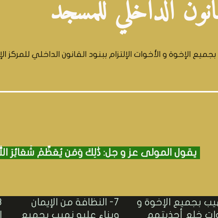
انون الداخلي للمسجد
جميع الإخوة و الأخوات الإلتزام ببنود القانون الداخلي للمركز الإس
يقول المولى عز و جل: ذَٰلِكَ وَمَن يُعَظِّمْ شَعَائِرَ اللَّهِ
هيب بجميع الإخوة و
7- النظافة من الإيمان
وات خلع أحذيتهم
وبناء عليه نهيب بجميع
ا