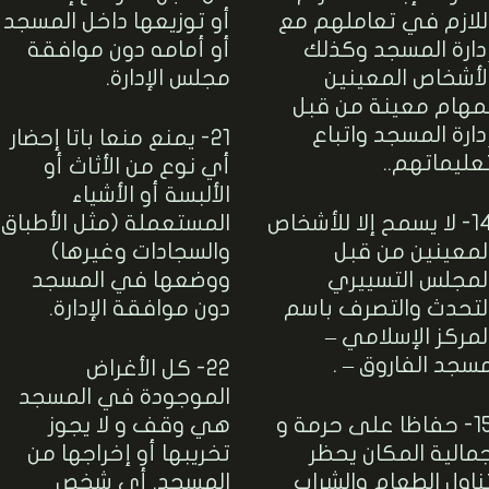
للازم في تعاملهم مع
أو توزيعها داخل المسجد
دارة المسجد وكذلك
أو أمامه دون موافقة
لأشخاص المعينين
مجلس الإدارة.
مهام معينة من قبل
دارة المسجد واتباع
21- يمنع منعا باتا إحضار
عليماتهم..
أي نوع من الأثاث أو
الألبسة أو الأشياء
14- لا يسمح إلا للأشخاص
المستعملة (مثل الأطباق
لمعينين من قبل
والسجادات وغيرها)
لمجلس التسييري
ووضعها في المسجد
لتحدث والتصرف باسم
دون موافقة الإدارة.
لمركز الإسلامي –
سجد الفاروق – .
22- كل الأغراض
الموجودة في المسجد
15- حفاظا على حرمة و
هي وقف و لا يجوز
مالية المكان يحظر
تخريبها أو إخراجها من
ناول الطعام والشراب
المسجد. أي شخص