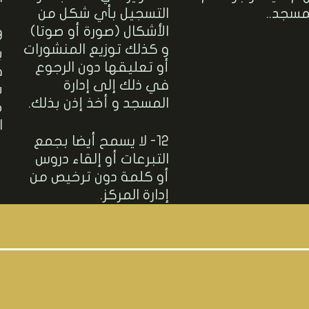
مسجد..
التسجيل بأي شكل من
الأشكال (صورة أو صوتا)
و كذلك توزيع المنشورات
ب
أو تعليقها دون الرجوع
ف
في ذلك إلى إدارة
س
المسجد و أخذ إذن بذلك.
خ
ا
12- لا يسمح أيضا بجمع
التبرعات أو إلقاء دروس
أو كلمة دون ترخيص من
إدارة المركز.