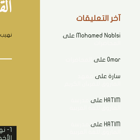
الق
آخر التعليقات
نهيب ب
Mohamed Nablsi
على
المحاضرات
Omar
على
المحاضرات
سارة
على
معهد
الفاروق للقرءان الكريم
HATIM
على
مدرسة
الفاروق للغة العربية
HATIM
على
مدرسة
1- ن
الفاروق للغة العربية
الأخ