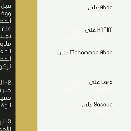
قبل 
Abdo
على
مدرسة
ووضع
الفاروق للغة العربية
المخ
على 
HATIM
على
مدرسة
نهيب
الفاروق للغة العربية
ملاب
المع
Mohammad Abdo
على
المخ
مدرسة الفاروق للغة
تركها
العربية
Lara
على
معهد
2- ا
الفاروق للقرءان الكريم
خير ب
جميع
Yacoub
على
التاريخ
الوقا
والرؤية
3- ن
الأخو