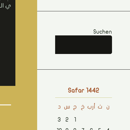
ي ال
Suchen
Suchen
Safar 1442
ن
ث
أرب
خ
ج
س
د
3
2
1