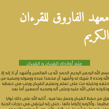
Deutsch
معهد الفاروق للقرءان
العربية
English
الكريم
علم أولادك القرءان و القرءان
سوف يعلمهم كل شيء
بسم الله الرحمن الرحيم الحمد لله رب العالمين وأشهد أن لا إله إلا
الله وحده لا شريك له وأشهد أن محمدا عبده ورسوله وصفيه من
خلقه وخليله حث على تعلم وتعليم القرءان ورغب في حفظه
وتلاوته صلى الله عليه وعلى آله وصحبه أجمعين أما بعد
فإن من حفظ القرءان وعمل بما فيه ، أثابه الله على ذلك ثوابا
عظيما ، وأكرمه إكراما بالغا ، حتى إنه ليرتقي في درجات الجنة