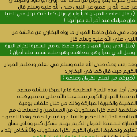
على قدر ما يقرأ ويرتل من كتاب الله . روى أبو داود والترمذي
عن عبد الله بن عمرو عن النبي صلى الله عليه وسلم قال
( يقال لصاحب القرءان اقرأ وارتق ورتل كما كنت ترتل في الدنيا
فإن منزلتك عند آخر آية تقرأ بها )
وجاء في فضل حافظ القرءان ما رواه البخاري عن عائشة عن
النبي صلى الله عليه وسلم قال
(مثل الذي يقرأ القرءان وهو حافظ له مع السفرة الكرام البررة
ومثل الذي يقرأ وهو يتعاهده وهو عليه شديد فله أجران )
وقد رغب وحث صلى الله عليه وسلم في تعلم وتعليم القرءان
الكريم حيث قال كما في البخاري:
(خيركم من تعلم القرءان وعلمه )
ومن أجل هذه الثمرة العظيمة قام المركز بتنشئة معهد
لتحفيظ القرءان الكريم مستعينا بالله على تحقيق هذه
الفضيلة والخيرية المباركة وذلك من خلال حلقات يومية
منتظمة تضم كل المستويات من المسلمين والمسلمات مع
المتابعة الحثيثة للحضور والغياب وتقييم الحفظ وهذا المعهد
المبارك لتحفيظ القرءان الكريم يهتم بشكل كبير وخاص بشأن
تعليم وتحفيظ القرءان الكريم لكل المستويات والأشخاص ابتداء
من 5 سنوات تقريبا
معهد الفاروق للقرءان الكريم