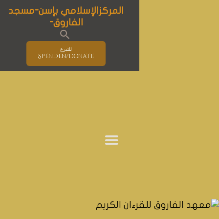
المركزالإسلامي بإسن-مسجد
الفاروق-
للتبرع
Spenden/Donate
الصفحة الرئيسية
مسجد الفاروق
الإسلام
المستجدات
برنامج الأنشطة
التعليم
الأحداث و المؤتمرات
حوار الأديان
خدمات المركز
معلومات و إرشادات هامة خاصة بوباء
كوفيد-19