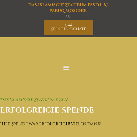
Das islamische Zentrum Essen -Al
Faruq Moschee-
للتبرع
Spenden/Donate
Startseite
Die Moschee
Der Islam
Aktuelles
Aktivitätsprogramm
Bildung
Veranstaltungen
Das islamische Zentrum Essen
Interreligiöse Aktivitäten
Erfolgreiche Spende
Service
Covid-19 Informationen
Ihre Spende war erfolgreich! Vielen Dank!
Deutsch