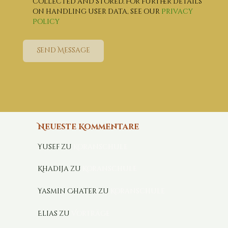
collected and stored. For further details
on handling user data, see our
Privacy
Policy
Send Message
Neueste Kommentare
Yusef
zu
Koranschule
Khadija
zu
Koranschule
Yasmin Chater
zu
Koranschule
Elias
zu
Vorträge